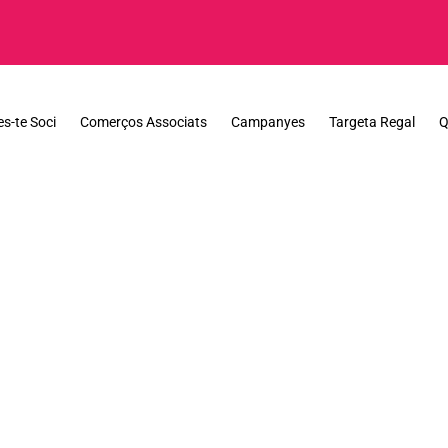
es-te Soci
Comerços Associats
Campanyes
Targeta Regal
Q