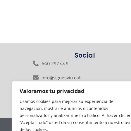
Social
640 297 449
info@siguesviu.cat
Valoramos tu privacidad
Rasa del Miquelet, 16, 08800 Vilanova i la
Geltrú, Barcelona
Usamos cookies para mejorar su experiencia de
navegación, mostrarle anuncios o contenidos
personalizados y analizar nuestro tráfico. Al hacer clic e
“Aceptar todo” usted da su consentimiento a nuestro us
de las cookies.