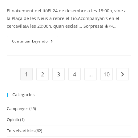
El naixement del tióEl 24 de desembre a les 18:00h, vine a
la Plaça de les Neus a rebre el Tió.Acompanyan's en el
cercavila!A les 20:00h, quan esclati... Sorpresa! 🎄🍬…
Continuar Leyendo
1
2
3
4
…
10
Categories
Campanyes
(45)
Opinió
(1)
Tots els articles
(62)