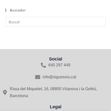
Buscador
Social
640 297 449
info@siguesviu.cat
Rasa del Miquelet, 16, 08800 Vilanova i la Geltrú,
Barcelona
Legal