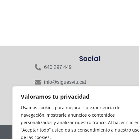
Social
640 297 449
info@siguesviu.cat
Valoramos tu privacidad
Rasa del Miquelet, 16, 08800 Vilanova i la
Geltrú, Barcelona
Usamos cookies para mejorar su experiencia de
navegación, mostrarle anuncios o contenidos
personalizados y analizar nuestro tráfico. Al hacer clic e
“Aceptar todo” usted da su consentimiento a nuestro us
de las cookies.