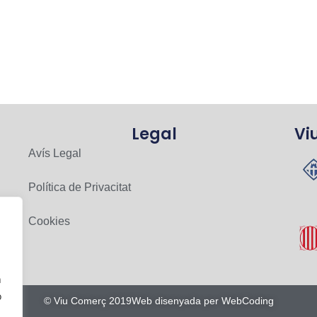
Legal
Vi
Avís Legal
Política de Privacitat
Cookies
n
o
© Viu Comerç 2019
Web disenyada per WebCoding