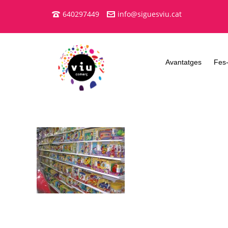
640297449
info@siguesviu.cat
Avantatges
Fes-