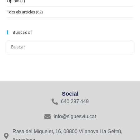
Opinió
(1)
Tots els articles
(62)
Buscador
Social
640 297 449
info@siguesviu.cat
Rasa del Miquelet, 16, 08800 Vilanova i la Geltrú,