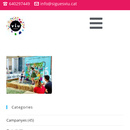
640297449
info@siguesviu.cat
Categories
Campanyes
(45)