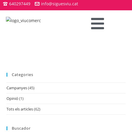
640297449
info@siguesviu.cat
Categories
Campanyes
(45)
Opinió
(1)
Tots els articles
(62)
Buscador