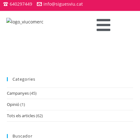
640297449
info@siguesviu.cat
Categories
Campanyes
(45)
Opinió
(1)
Tots els articles
(62)
Buscador