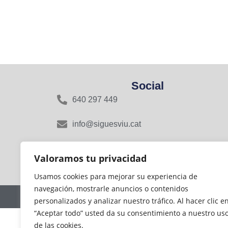
Social
640 297 449
info@siguesviu.cat
Rasa del Miquelet, 16, 08800 Vilanova i la
Valoramos tu privacidad
Geltrú, Barcelona
Usamos cookies para mejorar su experiencia de
navegación, mostrarle anuncios o contenidos
personalizados y analizar nuestro tráfico. Al hacer clic e
“Aceptar todo” usted da su consentimiento a nuestro us
de las cookies.