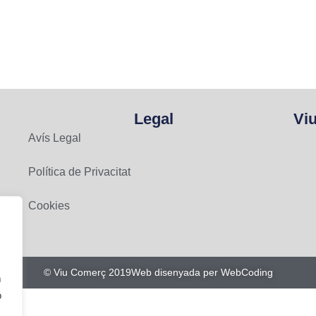
Legal
Vi
Avís Legal
Política de Privacitat
Cookies
© Viu Comerç 2019
Web disenyada per WebCoding
n
o