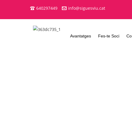
640297449
info@siguesviu.cat
Avantatges
Fes-te Soci
Co