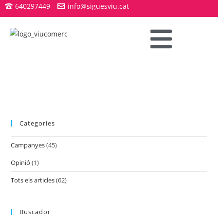
640297449
info@siguesviu.cat
Categories
Campanyes
(45)
Opinió
(1)
Tots els articles
(62)
Buscador