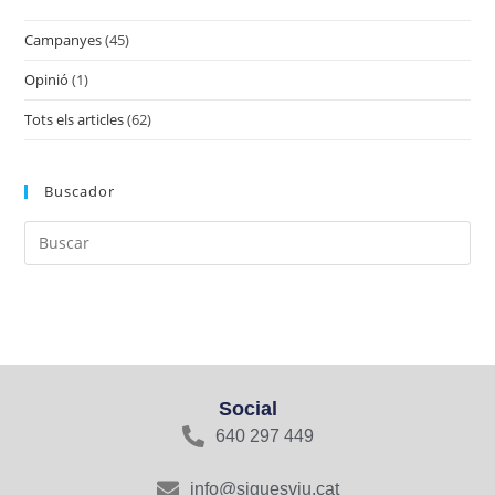
Campanyes
(45)
Opinió
(1)
Tots els articles
(62)
Buscador
Social
640 297 449
info@siguesviu.cat