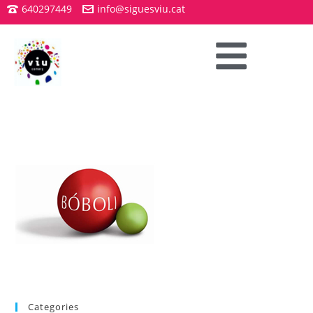
640297449
info@siguesviu.cat
Categories