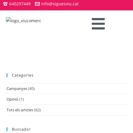
640297449
info@siguesviu.cat
Categories
Campanyes
(45)
Opinió
(1)
Tots els articles
(62)
Buscador