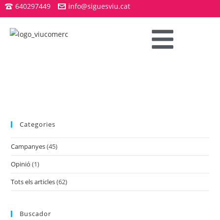
640297449
info@siguesviu.cat
Categories
Campanyes
(45)
Opinió
(1)
Tots els articles
(62)
Buscador