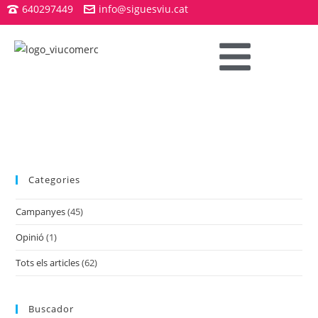
640297449
info@siguesviu.cat
Categories
Campanyes
(45)
Opinió
(1)
Tots els articles
(62)
Buscador