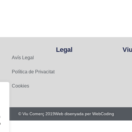
Legal
Vi
Avís Legal
Política de Privacitat
Cookies
© Viu Comerç 2019
Web disenyada per WebCoding
n
o