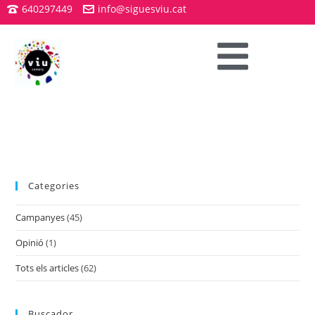
640297449
info@siguesviu.cat
Categories
Campanyes
(45)
Opinió
(1)
Tots els articles
(62)
Buscador