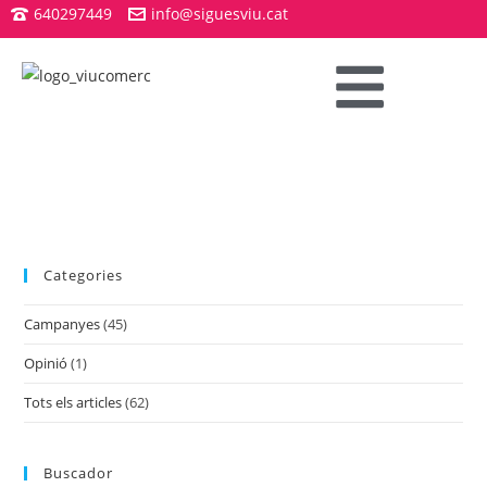
640297449
info@siguesviu.cat
Categories
Campanyes
(45)
Opinió
(1)
Tots els articles
(62)
Buscador