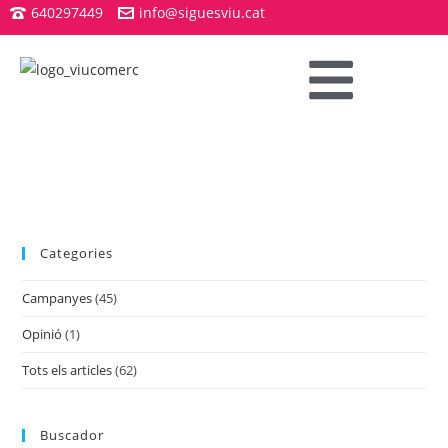
640297449
info@siguesviu.cat
Categories
Campanyes
(45)
Opinió
(1)
Tots els articles
(62)
Buscador