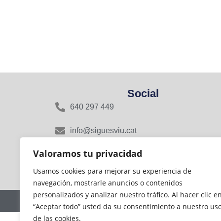
Social
640 297 449
info@siguesviu.cat
Valoramos tu privacidad
Rasa del Miquelet, 16, 08800 Vilanova i la
Geltrú, Barcelona
Usamos cookies para mejorar su experiencia de
navegación, mostrarle anuncios o contenidos
personalizados y analizar nuestro tráfico. Al hacer clic e
“Aceptar todo” usted da su consentimiento a nuestro us
de las cookies.