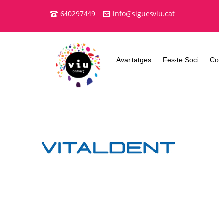
640297449
info@siguesviu.cat
Avantatges
Fes-te Soci
Co