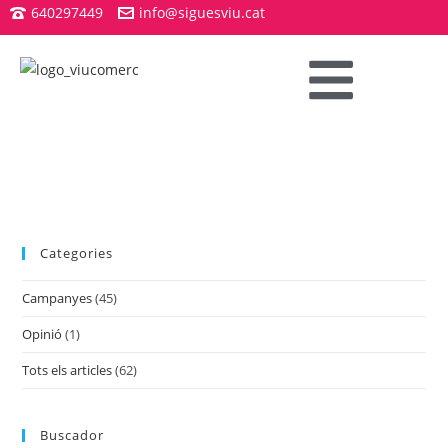
640297449
info@siguesviu.cat
Categories
Campanyes
(45)
Opinió
(1)
Tots els articles
(62)
Buscador