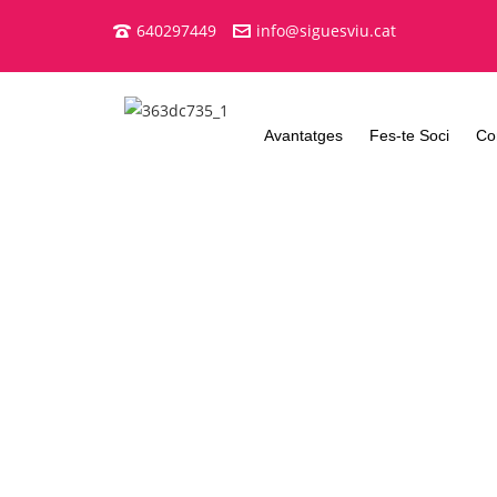
640297449
info@siguesviu.cat
Avantatges
Fes-te Soci
Co