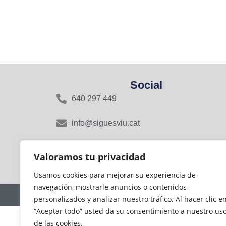
Social
640 297 449
info@siguesviu.cat
Rasa del Miquelet, 16, 08800 Vilanova i la
Valoramos tu privacidad
Geltrú, Barcelona
Usamos cookies para mejorar su experiencia de
navegación, mostrarle anuncios o contenidos
personalizados y analizar nuestro tráfico. Al hacer clic e
“Aceptar todo” usted da su consentimiento a nuestro us
de las cookies.