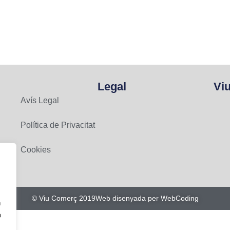
Legal
Vi
Avís Legal
Política de Privacitat
Cookies
© Viu Comerç 2019
Web disenyada per WebCoding
n
o