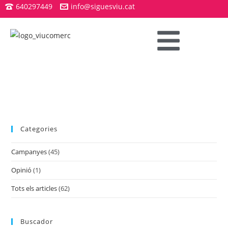
640297449
info@siguesviu.cat
Categories
Campanyes
(45)
Opinió
(1)
Tots els articles
(62)
Buscador