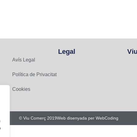
Legal
Vi
Avís Legal
Política de Privacitat
Cookies
© Viu Comerç 2019
Web disenyada per WebCoding
n
o