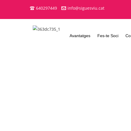
640297449
info@siguesviu.cat
Avantatges
Fes-te Soci
Co