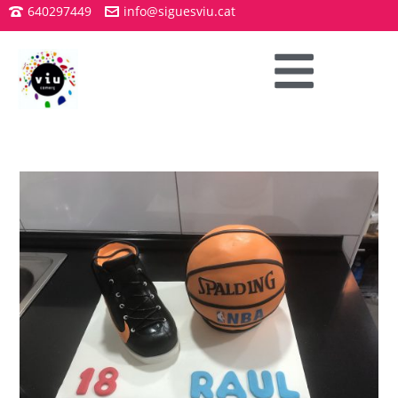
640297449
info@siguesviu.cat