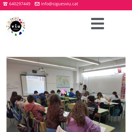
640297449
info@siguesviu.cat