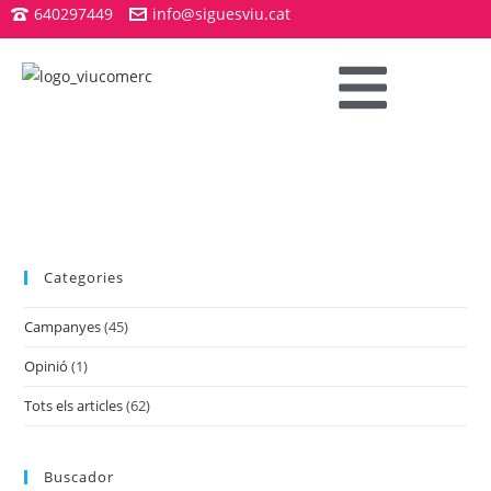
640297449
info@siguesviu.cat
Categories
Campanyes
(45)
Opinió
(1)
Tots els articles
(62)
Buscador