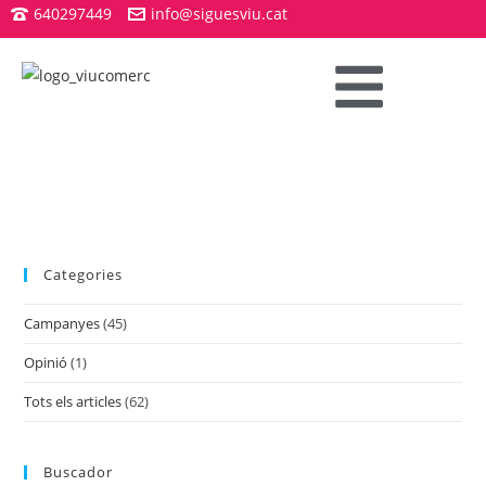
640297449
info@siguesviu.cat
Categories
Campanyes
(45)
Opinió
(1)
Tots els articles
(62)
Buscador