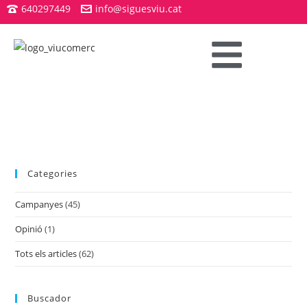
640297449
info@siguesviu.cat
Categories
Campanyes
(45)
Opinió
(1)
Tots els articles
(62)
Buscador