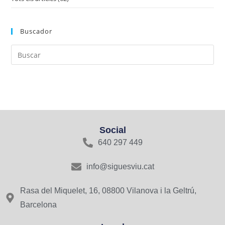
Buscador
Social
640 297 449
info@siguesviu.cat
Rasa del Miquelet, 16, 08800 Vilanova i la Geltrú,
Barcelona