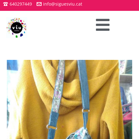
640297449
info@siguesviu.cat