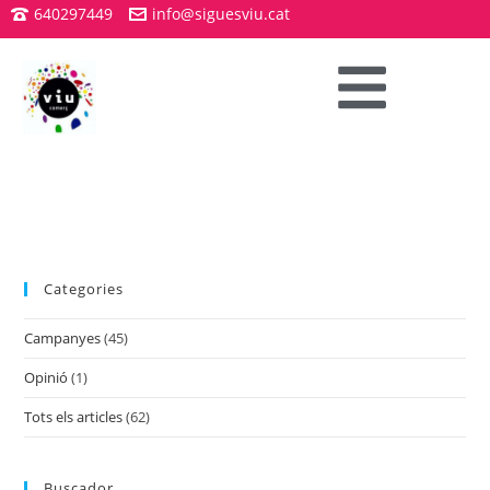
640297449
info@siguesviu.cat
Categories
Campanyes
(45)
Opinió
(1)
Tots els articles
(62)
Buscador