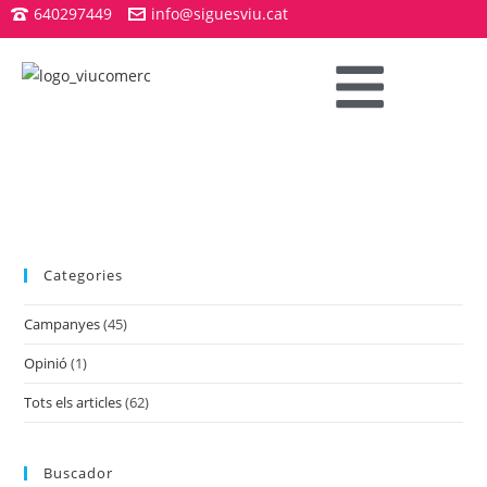
640297449
info@siguesviu.cat
Categories
Campanyes
(45)
Opinió
(1)
Tots els articles
(62)
Buscador