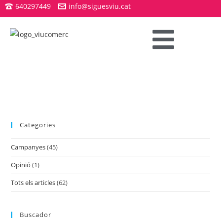
640297449
info@siguesviu.cat
Categories
Campanyes
(45)
Opinió
(1)
Tots els articles
(62)
Buscador