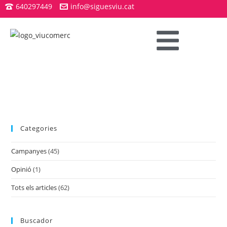
640297449
info@siguesviu.cat
Categories
Campanyes
(45)
Opinió
(1)
Tots els articles
(62)
Buscador