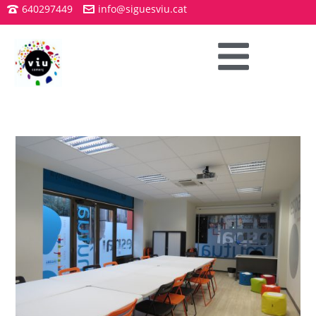
640297449
info@siguesviu.cat