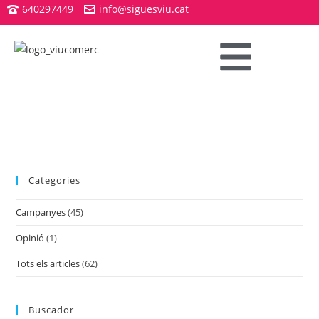
640297449
info@siguesviu.cat
Categories
Campanyes
(45)
Opinió
(1)
Tots els articles
(62)
Buscador