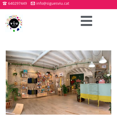
640297449
info@siguesviu.cat