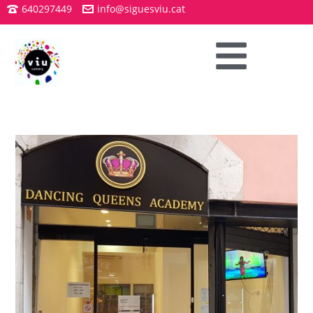
640297449
info@siguesviu.cat