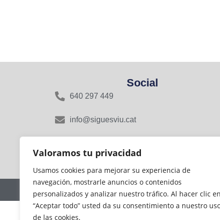
Social
640 297 449
info@siguesviu.cat
Rasa del Miquelet, 16, 08800 Vilanova i la
Valoramos tu privacidad
Geltrú, Barcelona
Usamos cookies para mejorar su experiencia de
navegación, mostrarle anuncios o contenidos
personalizados y analizar nuestro tráfico. Al hacer clic e
“Aceptar todo” usted da su consentimiento a nuestro us
de las cookies.