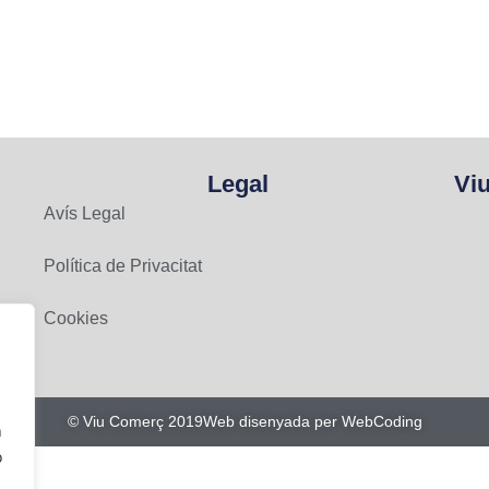
Legal
Vi
Avís Legal
Política de Privacitat
Cookies
© Viu Comerç 2019
Web disenyada per WebCoding
n
o