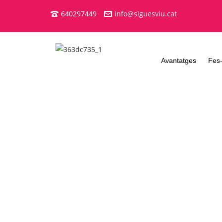
640297449
info@siguesviu.cat
Avantatges
Fes-