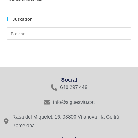
Buscador
Social
640 297 449
info@siguesviu.cat
Rasa del Miquelet, 16, 08800 Vilanova i la Geltrú,
Barcelona