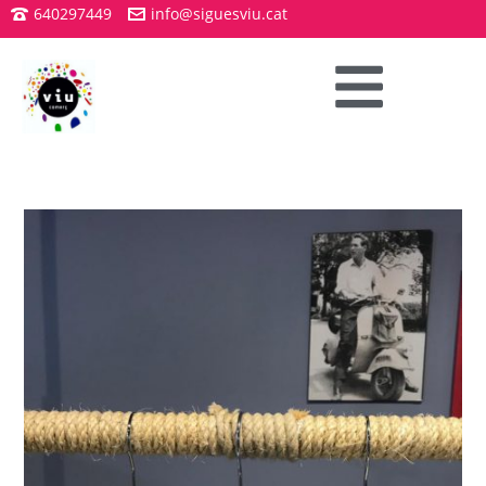
640297449
info@siguesviu.cat