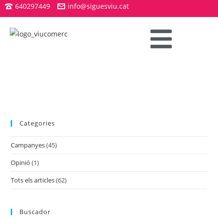
640297449
info@siguesviu.cat
Categories
Campanyes
(45)
Opinió
(1)
Tots els articles
(62)
Buscador