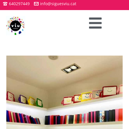
640297449
info@siguesviu.cat