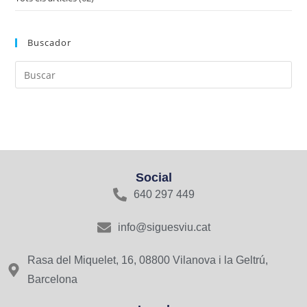
Buscador
Social
640 297 449
info@siguesviu.cat
Rasa del Miquelet, 16, 08800 Vilanova i la Geltrú,
Barcelona