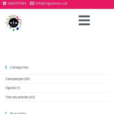
640297449
info@siguesviu.cat
Categories
Campanyes
(45)
Opinió
(1)
Tots els articles
(62)
Buscador