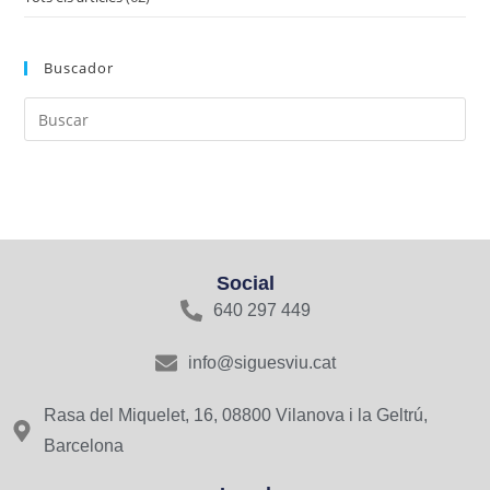
Buscador
Social
640 297 449
info@siguesviu.cat
Rasa del Miquelet, 16, 08800 Vilanova i la Geltrú,
Barcelona