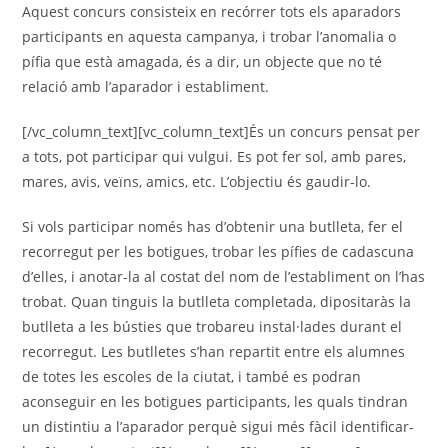
Aquest concurs consisteix en recórrer tots els aparadors
participants en aquesta campanya, i trobar l’anomalia o
pífia que està amagada, és a dir, un objecte que no té
relació amb l’aparador i establiment.
[/vc_column_text][vc_column_text]És un concurs pensat per
a tots, pot participar qui vulgui. Es pot fer sol, amb pares,
mares, avis, veïns, amics, etc. L’objectiu és gaudir-lo.
Si vols participar només has d’obtenir una butlleta, fer el
recorregut per les botigues, trobar les pífies de cadascuna
d’elles, i anotar-la al costat del nom de l’establiment on l’has
trobat. Quan tinguis la butlleta completada, dipositaràs la
butlleta a les bústies que trobareu instal·lades durant el
recorregut. Les butlletes s’han repartit entre els alumnes
de totes les escoles de la ciutat, i també es podran
aconseguir en les botigues participants, les quals tindran
un distintiu a l’aparador perquè sigui més fàcil identificar-