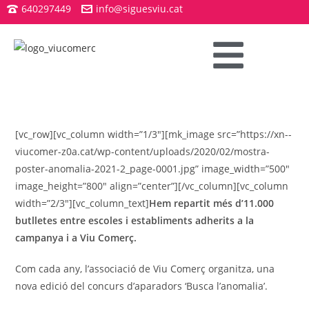
640297449
info@siguesviu.cat
[vc_row][vc_column width=”1/3″][mk_image src=”https://xn--
viucomer-z0a.cat/wp-content/uploads/2020/02/mostra-
poster-anomalia-2021-2_page-0001.jpg” image_width=”500″
image_height=”800″ align=”center”][/vc_column][vc_column
width=”2/3″][vc_column_text]
Hem repartit més d’11.000
butlletes entre escoles i establiments adherits a la
campanya i a Viu Comerç.
Com cada any, l’associació de Viu Comerç organitza, una
nova edició del concurs d’aparadors ‘Busca l’anomalia’.