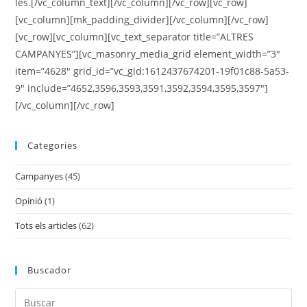
les.[/vc_column_text][/vc_column][/vc_row][vc_row]
[vc_column][mk_padding_divider][/vc_column][/vc_row]
[vc_row][vc_column][vc_text_separator title=”ALTRES
CAMPANYES”][vc_masonry_media_grid element_width=”3″
item=”4628″ grid_id=”vc_gid:1612437674201-19f01c88-5a53-
9″ include=”4652,3596,3593,3591,3592,3594,3595,3597″]
[/vc_column][/vc_row]
Categories
Campanyes
(45)
Opinió
(1)
Tots els articles
(62)
Buscador