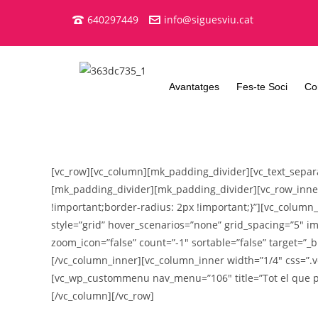
640297449
info@siguesviu.cat
Avantatges
Fes-te Soci
Co
[vc_row][vc_column][mk_padding_divider][vc_text_sep
[mk_padding_divider][mk_padding_divider][vc_row_inne
!important;border-radius: 2px !important;}”][vc_column
style=”grid” hover_scenarios=”none” grid_spacing=”5″ i
zoom_icon=”false” count=”-1″ sortable=”false” target=”_
[/vc_column_inner][vc_column_inner width=”1/4″ css=”.v
[vc_wp_custommenu nav_menu=”106″ title=”Tot el que po
[/vc_column][/vc_row]