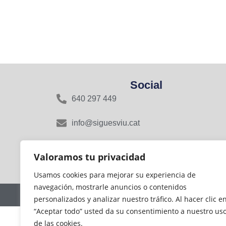
Social
640 297 449
info@siguesviu.cat
Rasa del Miquelet, 16, 08800 Vilanova i la
Valoramos tu privacidad
Geltrú, Barcelona
Usamos cookies para mejorar su experiencia de
navegación, mostrarle anuncios o contenidos
personalizados y analizar nuestro tráfico. Al hacer clic e
“Aceptar todo” usted da su consentimiento a nuestro us
de las cookies.