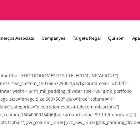
merços Associats
Campanyes
Targeta Regal
Qui som
Apa
arator title=”ELECTRODOMÈSTICS I TELECOMUNICACIONS”]
r css=”.vc_custom_1503665779002{background-color: #f2f2f2
_inner width=”3/4″][mk_padding_divider size=”20″][mk_portfolio
mage_size=”Image Size 500×500″ ajax=”true” column=”4″
blank” categories=”electrodomestics-i-telecomunicacions”]
c_custom_1504090015406{background-color: #ffffff !important;}”]
ts trobar!”][/vc_column_inner][/vc_row_inner][mk_padding_divide