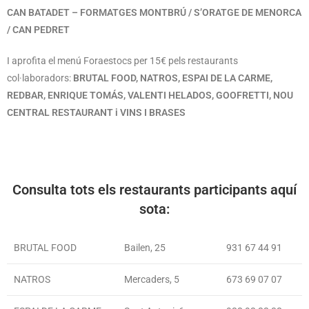
CAN BATADET – FORMATGES MONTBRÚ / S’ORATGE DE MENORCA
/ CAN PEDRET
I aprofita el menú Foraestocs per 15€ pels restaurants
col·laboradors:
BRUTAL FOOD, NATROS, ESPAI DE LA CARME,
REDBAR, ENRIQUE TOMÁS, VALENTI HELADOS, GOOFRETTI, NOU
CENTRAL RESTAURANT i VINS I BRASES
Consulta tots els restaurants participants aquí
sota:
BRUTAL FOOD
Bailen, 25
931 67 44 91
NATROS
Mercaders, 5
673 69 07 07