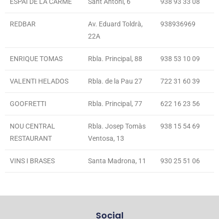
ESPAI DE LA CARME
Sant Antoni, 6
938 93 33 08
REDBAR
Av. Eduard Toldrà,
938936969
22A
ENRIQUE TOMAS
Rbla. Principal, 88
938 53 10 09
VALENTI HELADOS
Rbla. de la Pau 27
722 31 60 39
GOOFRETTI
Rbla. Principal, 77
622 16 23 56
NOU CENTRAL
Rbla. Josep Tomàs
938 15 54 69
RESTAURANT
Ventosa, 13
VINS I BRASES
Santa Madrona, 11
930 25 51 06
Social