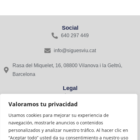
Social
640 297 449
info@siguesviu.cat
Rasa del Miquelet, 16, 08800 Vilanova i la Geltrú,
Barcelona
Legal
Avís Legal
Valoramos tu privacidad
Política de Privacitat
Usamos cookies para mejorar su experiencia de
navegación, mostrarle anuncios o contenidos
Cookies
personalizados y analizar nuestro tráfico. Al hacer clic en
“Aceptar todo” usted da su consentimiento a nuestro uso
Viu Comerç amb el suport de: