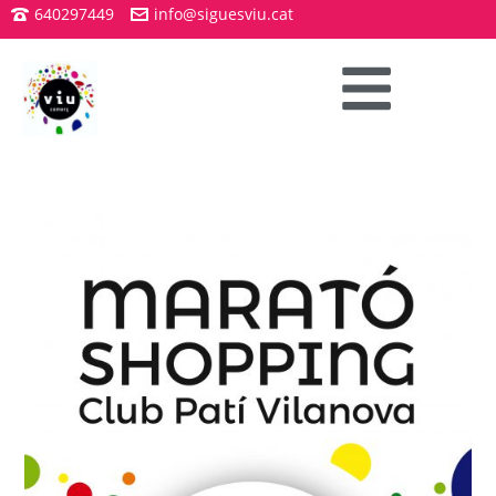
640297449
info@siguesviu.cat