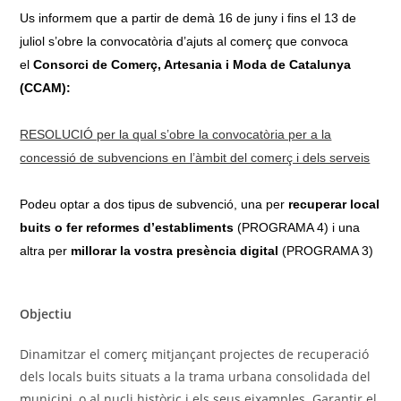
Us informem que a partir de demà 16 de juny i fins el 13 de
juliol s’obre la convocatòria d’ajuts al comerç que convoca
el
Consorci de Comerç, Artesania i Moda de Catalunya
(CCAM):
RESOLUCIÓ per la qual s’obre la convocatòria per a la
concessió de subvencions en l’àmbit del comerç i dels serveis
Podeu optar a dos tipus de subvenció, una per
recuperar local
buits o fer reformes d’establiments
(PROGRAMA 4) i una
altra per
millorar la vostra presència digital
(PROGRAMA 3)
Objectiu
Dinamitzar el comerç mitjançant projectes de recuperació
dels locals buits situats a la trama urbana consolidada del
municipi, o al nucli històric i els seus eixamples. Garantir el