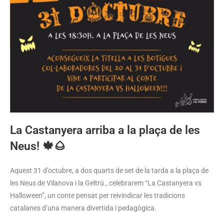
La Castanyera arriba a la plaça de les
Neus! 🍁🌰
Aquest 31 d’octubre, a dos quarts de set de la tarda a la plaça de
les Neus de Vilanova i la Geltrú., celebrarem “La Castanyera vs
Halloween”, un conte pensat per reivindicar les tradicions
catalanes d’una manera divertida i pedagògica.