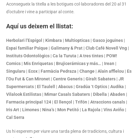
Aconsegueix la titella a les botigues col·laboradores del 20 al 31
d’octubre i vine a participar al conte.
Aquí us deixem el llistat:
Herbolari l’Espígol | Kimbara | Multiopticas | Gasco joguines |
Espai familiar Psique | Galimany & Prat | Club Café Novell Vng |
Instituts Odontològics | Ca la Turuta | A tres tintes | POW!
Comics | Mis Enriquetas | Brujicerámicas y más… | Irean |
Singularu | Ecox | Farmàcia Pedraza | Change | Alain afflelou | Es
l’Ou Fut & Can Mironet | Centre Generis | Giralt Sabaters | JR
Supermercats | El Taulell | Abacus | Gradúa ‘t Optics | Audika |
Vilalook Estilistas | Mimar Casals Sabaters | Dibella | Abaden |
Farmacia principal 124 | El llençol | Trifón | Atraccions canals |
Iris Art | Limones | Nina’s | Mon Petitó | La Rajola | Vins Aviño |
Cal Serra
Us hi esperem per viure una tarda plena de tradicions, cultura i