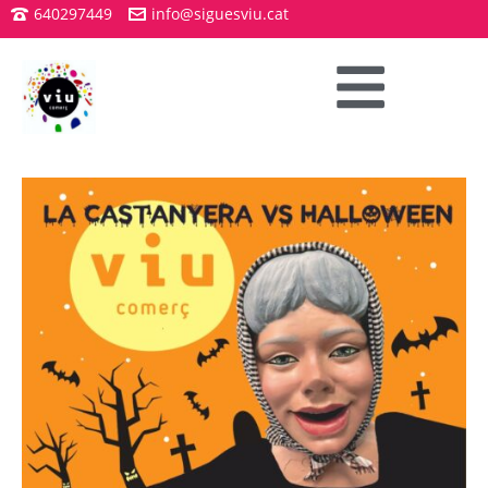
640297449
info@siguesviu.cat