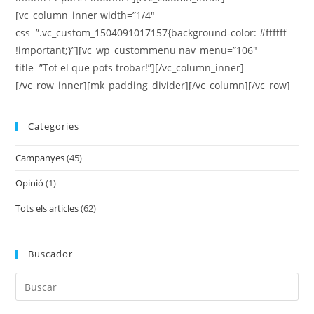
[vc_column_inner width=”1/4″
css=”.vc_custom_1504091017157{background-color: #ffffff
!important;}”][vc_wp_custommenu nav_menu=”106″
title=”Tot el que pots trobar!”][/vc_column_inner]
[/vc_row_inner][mk_padding_divider][/vc_column][/vc_row]
Categories
Campanyes
(45)
Opinió
(1)
Tots els articles
(62)
Buscador