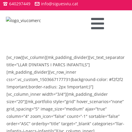
640297449
info@siguesviu.cat
[vc_row][vc_column][mk_padding_divider][vc_text_separator
title=”LLAR D’INFANTS I PARCS INFANTILS”]
[mk_padding_divider][vc_row_inner
css=”.vc_custom_1503667177731{background-color: #f2f2f2
!important;border-radius: 2px !important;}”]
[vc_column_inner width=”3/4″][mk_padding_divider
size=”20″][mk_portfolio style=”grid” hover_scenarios=”none”
grid_spacing=”5″ image_size=”medium” ajax=”true”
column=”4″ zoom_icon=”false” count=”-1″ sortable=”false”
order=”ASC” orderby=”title” target=”_blank” categories=”llar-
infantis-i-parcs-infantils”][/vc_column_inner]