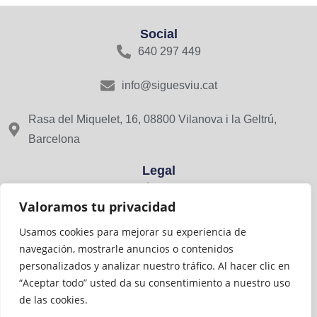
Social
640 297 449
info@siguesviu.cat
Rasa del Miquelet, 16, 08800 Vilanova i la Geltrú,
Barcelona
Legal
Avís Legal
Valoramos tu privacidad
Política de Privacitat
Usamos cookies para mejorar su experiencia de
navegación, mostrarle anuncios o contenidos
Cookies
personalizados y analizar nuestro tráfico. Al hacer clic en
“Aceptar todo” usted da su consentimiento a nuestro uso
Viu Comerç amb el suport de:
de las cookies.