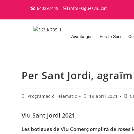
640297449
info@siguesviu.cat
Avantatges
Fes-te Soci
Co
Per Sant Jordi, agraï
Programació Telemàtic
19 abril 2021
C
Viu Sant Jordi 2021
Les botigues de Viu Comerç omplirà de roses les